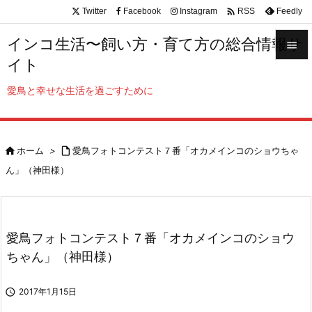

Twitter
Facebook
Instagram
Feedly
RSS
インコ生活〜飼い方・育て方の総合情報サ

イト

メニュ
愛鳥と幸せな生活を過ごすために

サイド


ホーム
>

愛鳥フォトコンテスト７番「オカメインコのショウちゃ
前へ
ん」（神田様）

次へ

検索
愛鳥フォトコンテスト７番「オカメインコのショウ
ちゃん」（神田様）

2017年1月15日