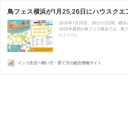
鳥フェス横浜が1月25,26日にハウスク
2020年1月25日、26日の2日間
2020年最初の鳥フェス横浜では、鳥
鳥
続きを読む
フ
ェ
ス
横
インコ生活〜飼い方・育て方の総合情報サイト
浜
が
1
月
25,26
日
に
ハ
ウ
ス
ク