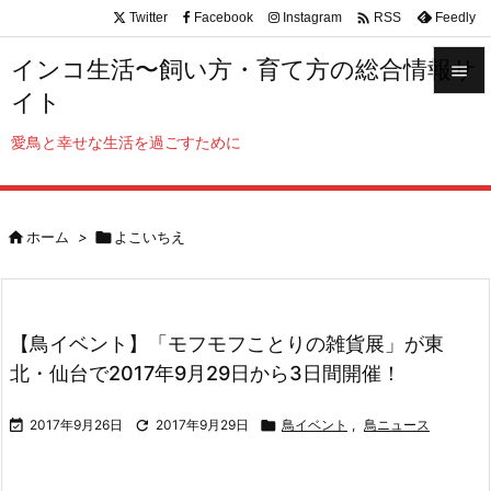

Twitter
Facebook
Instagram
Feedly
RSS
インコ生活〜飼い方・育て方の総合情報サ

イト

メニュ
愛鳥と幸せな生活を過ごすために

サイド


ホーム
>

よこいちえ
前へ

次へ

【鳥イベント】「モフモフことりの雑貨展」が東
検索
北・仙台で2017年9月29日から3日間開催！

2017年9月26日

2017年9月29日

鳥イベント
,
鳥ニュース