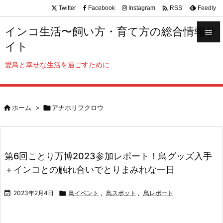

Twitter
Facebook
Instagram
Feedly
RSS
インコ生活〜飼い方・育て方の総合情報サ

イト

メニュ
愛鳥と幸せな生活を過ごすために

サイド


ホーム
>

アナホリフクロウ
前へ

次へ

第6回ことり万博2023参加レポート！鳥グッズ入手
検索
＋インコとの触れ合いでとりまみれな一日

2023年2月4日

鳥イベント
,
鳥スポット
,
鳥レポート