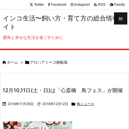

Twitter
Facebook
Instagram
Feedly
RSS
インコ生活〜飼い方・育て方の総合情報サ

イト

メニュ
愛鳥と幸せな生活を過ごすために

サイド


ホーム
>

アロハアミーゴ南船場
前へ

次へ

12月10,11日(土・日)は「心斎橋 鳥フェス」が開催
検索

2016年11月26日

2016年12月12日

鳥ニュース