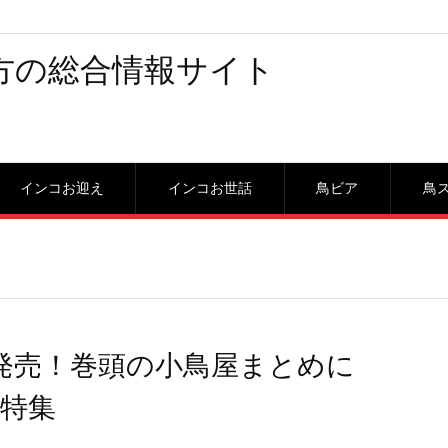
方の総合情報サイト
インコお迎え
インコお世話
鳥ビア
鳥
9発売！巻頭の小鳥屋まとめに
特集