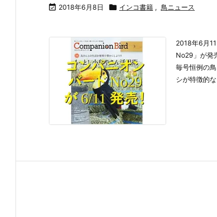

2018年6月8日

インコ書籍
,
鳥ニュース
2018年6
No29」が
毎号恒例の鳥
シが特徴的なオ