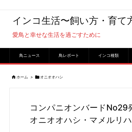
インコ生活〜飼い方・育て
愛鳥と幸せな生活を過ごすために
鳥ニュース
鳥レポート
インコ種類

ホーム
>

オニオオハシ
コンパニオンバードNo2
オニオオハシ・マメルリハ