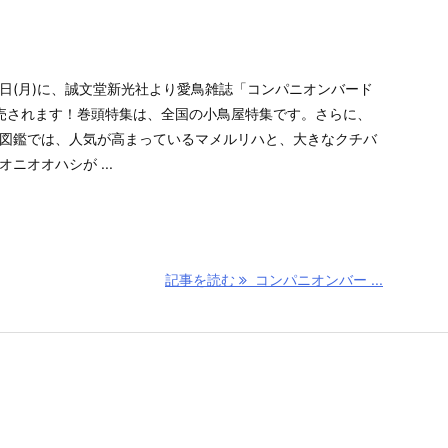
月11日(月)に、誠文堂新光社より愛鳥雑誌「コンパニオンバード
発売されます！巻頭特集は、全国の小鳥屋特集です。さらに、
図鑑では、人気が高まっているマメルリハと、大きなクチバ
ニオオハシが ...
記事を読む
コンパニオンバー ...