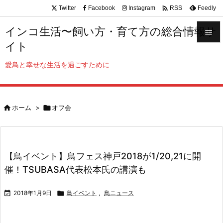

Twitter
Facebook
Instagram
Feedly
RSS
インコ生活〜飼い方・育て方の総合情報サ

イト

メニュ
愛鳥と幸せな生活を過ごすために

サイド


ホーム
>

オフ会
前へ

次へ

【鳥イベント】鳥フェス神戸2018が1/20,21に開
検索
催！TSUBASA代表松本氏の講演も

2018年1月9日

鳥イベント
,
鳥ニュース