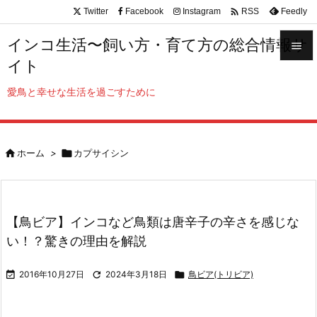

Twitter
Facebook
Instagram
Feedly
RSS
インコ生活〜飼い方・育て方の総合情報サ

イト

メニュ
愛鳥と幸せな生活を過ごすために

サイド


ホーム
>

カプサイシン
前へ

次へ

【鳥ビア】インコなど鳥類は唐辛子の辛さを感じな
検索
い！？驚きの理由を解説

2016年10月27日

2024年3月18日

鳥ビア(トリビア)