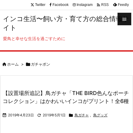

Twitter
Facebook
Instagram
Feedly
RSS
インコ生活〜飼い方・育て方の総合情報サ

イト

メニュ
愛鳥と幸せな生活を過ごすために

サイド


ホーム
>

ガチャポン
前へ

次へ

【設置場所追記】鳥ガチャ「THE BIRD色んなポーチ
検索
コレクション」はかわいいインコがプリント！全6種

2019年4月23日

2019年5月1日

鳥ガチャ
,
鳥グッズ