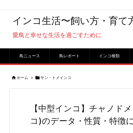
インコ生活〜飼い方・育て
愛鳥と幸せな生活を過ごすために
鳥ニュース
鳥レポート
インコ種類

ホーム
>

サン・トメインコ
【中型インコ】チャノドメ
コ)のデータ・性質・特徴