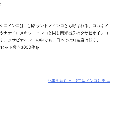
類
シコインコは、別名サントメインコとも呼ばれる、コガネメ
やナナイロメキシコインコと同じ南米出身のクサビオインコ
す。クサビオインコの中でも、日本での知名度は低く、
索ヒット数も3000件を ...
記事を読む
【中型インコ】チ ...