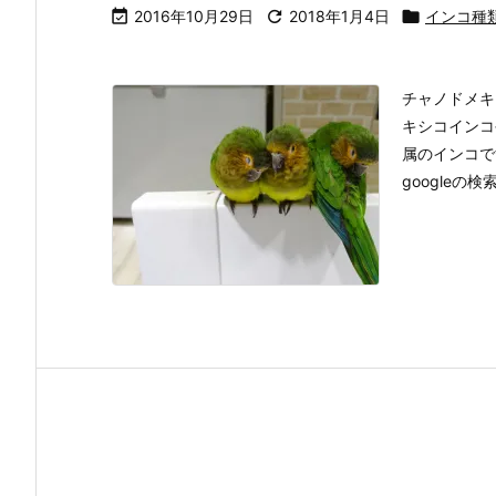

2016年10月29日

2018年1月4日

インコ種
チャノドメキ
キシコインコ
属のインコで
googleの検