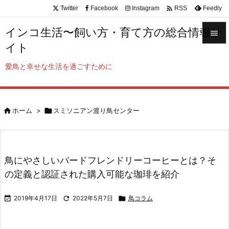

Twitter
Facebook
Instagram
Feedly
RSS
インコ生活〜飼い方・育て方の総合情報サ

イト

メニュ
愛鳥と幸せな生活を過ごすために

サイド


ホーム
>

スミソニアン渡り鳥センター
前へ

次へ

鳥にやさしいバードフレンドリーコーヒーとは？そ
検索
の定義と認証された購入可能な珈琲を紹介

2019年4月17日

2022年5月7日

鳥コラム