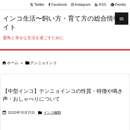

Twitter
Facebook
Instagram
Feedly
RSS
インコ生活〜飼い方・育て方の総合情報サ

イト

メニュ
愛鳥と幸せな生活を過ごすために

サイド


ホーム
>

テンニョインコ
前へ

次へ

【中型インコ】テンニョインコの性質・特徴や鳴き
検索
声・おしゃべりについて

2020年10月21日

インコ種類