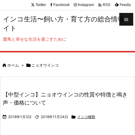

Twitter
Facebook
Instagram
Feedly
RSS
インコ生活〜飼い方・育て方の総合情報サ

イト

メニュ
愛鳥と幸せな生活を過ごすために

サイド


ホーム
>

ニョオウインコ
前へ

次へ

【中型インコ】ニョオウインコの性質や特徴と鳴き
検索
声・価格について

2018年1月3日

2018年11月24日

インコ種類