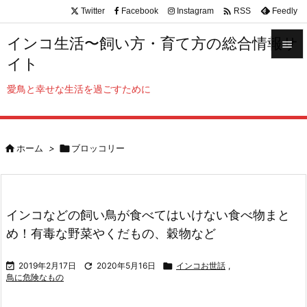

Twitter
Facebook
Instagram
Feedly
RSS
インコ生活〜飼い方・育て方の総合情報サ

イト

メニュ
愛鳥と幸せな生活を過ごすために

サイド


ホーム
>

ブロッコリー
前へ

次へ

インコなどの飼い鳥が食べてはいけない食べ物まと
検索
め！有毒な野菜やくだもの、穀物など

2019年2月17日

2020年5月16日

インコお世話
,
鳥に危険なもの