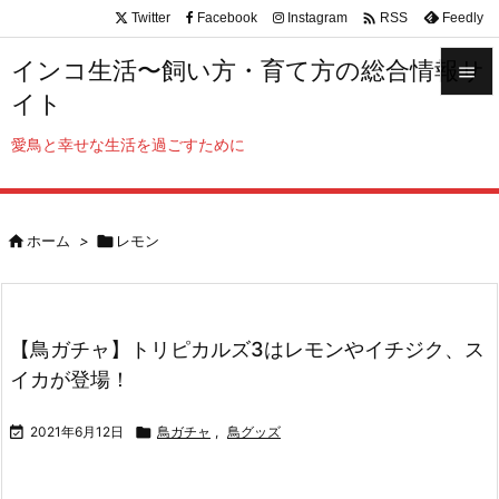

Twitter
Facebook
Instagram
Feedly
RSS
インコ生活〜飼い方・育て方の総合情報サ

イト

メニュ
愛鳥と幸せな生活を過ごすために

サイド


ホーム
>

レモン
前へ

次へ

【鳥ガチャ】トリピカルズ3はレモンやイチジク、ス
検索
イカが登場！

2021年6月12日

鳥ガチャ
,
鳥グッズ