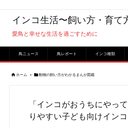
インコ生活〜飼い方・育て
愛鳥と幸せな生活を過ごすために
鳥ニュース
鳥レポート
インコ種類

ホーム
>

動物の飼い方がわかるまんが図鑑
「インコがおうちにやって
りやすい子ども向けインコ