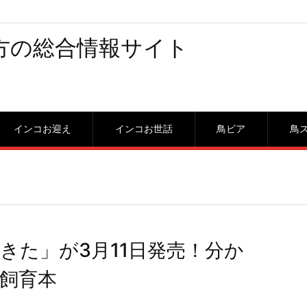
方の総合情報サイト
インコお迎え
インコお世話
鳥ビア
鳥
きた」が3月11日発売！分か
飼育本