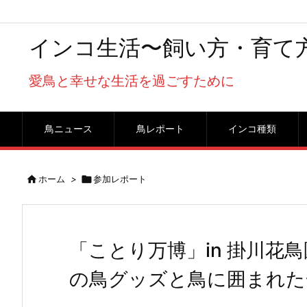
インコ生活〜飼い方・育て
愛鳥と幸せな生活を過ごすために
鳥ニュース
鳥レポート
インコ種類

ホーム
>

参加レポート
「ことり万博」in 掛川花
の鳥グッズと鳥に囲まれた