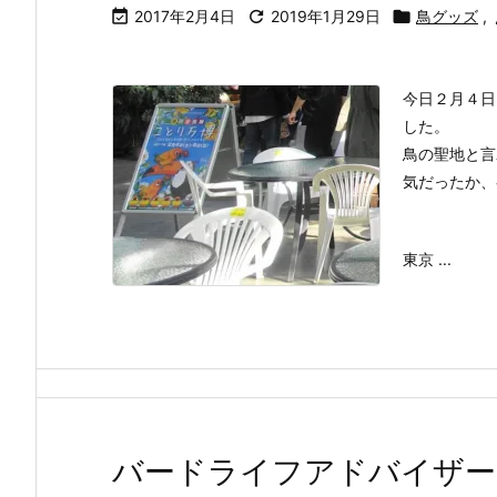

2017年2月4日

2019年1月29日

鳥グッズ
,
今日２月４日
した。
鳥の聖地と言
気だったか、
東京 ...
バードライフアドバイザー3