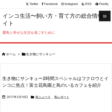

Twitter
Facebook
Instagram
Feedly
RSS
インコ生活〜飼い方・育て方の総合情報サ

イト

メニュ
愛鳥と幸せな生活を過ごすために

サイド


ホーム
>

生き物にサンキュー
前へ

次へ

生き物にサンキュー2時間スペシャルはフクロウとイ
検索
ンコに焦点！富士花鳥園と鳥のいるカフェを紹介

2017年3月16日

鳥ニュース
,
鳥レポート