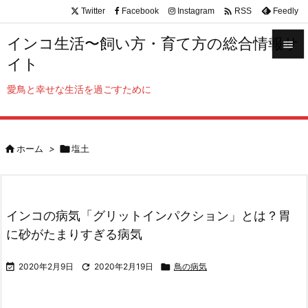

Twitter
Facebook
Instagram
Feedly
RSS
インコ生活〜飼い方・育て方の総合情報サ

イト

メニュ
愛鳥と幸せな生活を過ごすために

サイド


ホーム
>

塩土
前へ

次へ

インコの病気「グリットインパクション」とは？胃
検索
に砂がたまりすぎる病気

2020年2月9日

2020年2月19日

鳥の病気