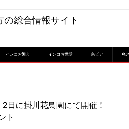
方の総合情報サイト
インコお迎え
インコお世話
鳥ビア
鳥
日、2日に掛川花鳥園にて開催！
ント