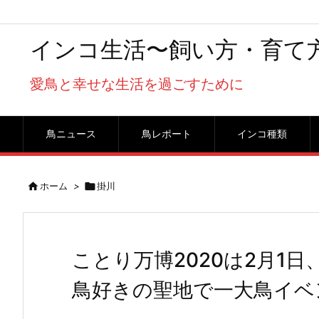
インコ生活〜飼い方・育て
愛鳥と幸せな生活を過ごすために
鳥ニュース
鳥レポート
インコ種類

ホーム
>

掛川
ことり万博2020は2月1
鳥好きの聖地で一大鳥イベ