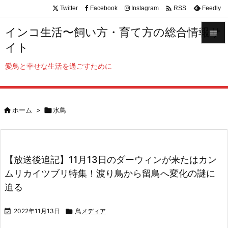

Twitter
Facebook
Instagram
Feedly
RSS
インコ生活〜飼い方・育て方の総合情報サ

イト

メニュ
愛鳥と幸せな生活を過ごすために

サイド


ホーム
>

水鳥
前へ

次へ

【放送後追記】11月13日のダーウィンが来たはカン
検索
ムリカイツブリ特集！渡り鳥から留鳥へ変化の謎に
迫る

2022年11月13日

鳥メディア