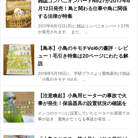
雑誌コンパニオンバードNo27が2017年6
月12日発売！鳥と関わる仕事や鳥に関係
する法律が特集
2017年6月12日(月)に雑誌コンパニオンバード27号
が発売されます。 まだ、 ...
【鳥本】小鳥のキモチVol6の書評・レビ
ュー！毛引き特集は20ページにわたる解
説
2018年5月18日に、学研プラスより愛鳥家向け雑誌
「小鳥のキモチ Vol.6」 ...
【注意喚起】小鳥用ヒーターの事故で火
事が発生！保温器具の設置状況の確認を
インコのケージに設置していたヒーターが原因で火
事が起き、愛鳥が亡くなる事故が発生 ...