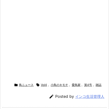

鳥ニュース

Vol4
,
小鳥のキモチ
,
愛鳥家
,
第4号
,
雑誌

Posted by
インコ生活管理人