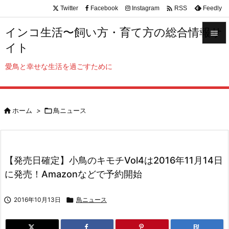

Twitter
Facebook
Instagram
Feedly
RSS
インコ生活〜飼い方・育て方の総合情報サ

イト

メニュ
愛鳥と幸せな生活を過ごすために

サイド


ホーム
>

鳥ニュース
前へ

次へ

【発売日確定】小鳥のキモチVol4は2016年11月14日
検索
に発売！Amazonなどで予約開始

2016年10月13日

鳥ニュース
B!