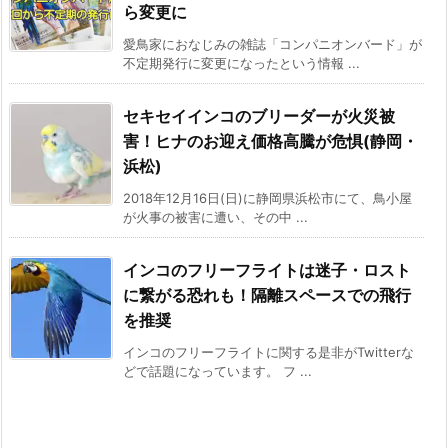
ら変更に
愛鳥家におなじみの雑誌「コンパニオンバード」が
不定期発行に変更になったという情報 ...
セキセイインコのブリーダーが火災被
害！ヒナのお迎え価格高騰が危惧(静岡・
浜松)
2018年12月16日(日)に静岡県浜松市にて、鳥小屋
が火事の被害に遭い、その中 ...
インコのフリーフライトは迷子・ロスト
に繋がる恐れも！隔離スペースでの飛行
を推奨
インコのフリーフライトに関する是非がTwitterな
どで話題になっています。 フ ...