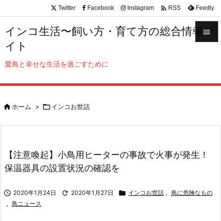

Twitter
Facebook
Instagram
Feedly
RSS
インコ生活〜飼い方・育て方の総合情報サ

イト

メニュ
愛鳥と幸せな生活を過ごすために

サイド


ホーム
>

インコお世話
前へ

次へ

【注意喚起】小鳥用ヒーターの事故で火事が発生！
検索
保温器具の設置状況の確認を

2020年1月24日

2020年1月27日

インコお世話
,
鳥に危険なもの
,
鳥ニュース