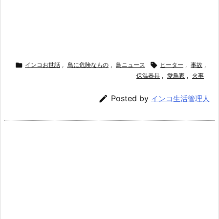

インコお世話
,
鳥に危険なもの
,
鳥ニュース

ヒーター
,
事故
,
保温器具
,
愛鳥家
,
火事

Posted by
インコ生活管理人