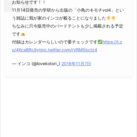
お知らせです！！
11月14日発売の学研から出版の「小鳥のキモチvol4」とい
う雑誌に我が家のインコが載ることになりました
ちなみに只今販売中のバードテントも少し掲載される予定
です
付録はカレンダーらしいので要チェックです
https://t.c
o/4KcaBRc9yt
pic.twitter.com/rVRM5bctz4
— インコ (@lovekotori_)
2016年11月7日