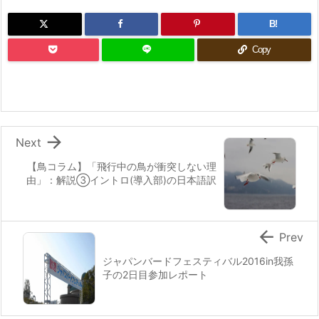
B!
Copy

Next
【鳥コラム】「飛行中の鳥が衝突しない理
由」：解説③イントロ(導入部)の日本語訳

Prev
ジャパンバードフェスティバル2016in我孫
子の2日目参加レポート