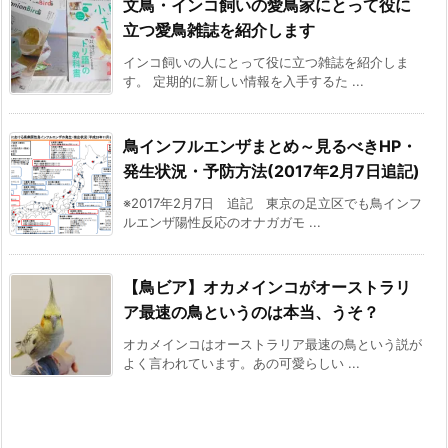
文鳥・インコ飼いの愛鳥家にとって役に
立つ愛鳥雑誌を紹介します
インコ飼いの人にとって役に立つ雑誌を紹介しま
す。 定期的に新しい情報を入手するた ...
鳥インフルエンザまとめ～見るべきHP・
発生状況・予防方法(2017年2月7日追記)
※2017年2月7日 追記 東京の足立区でも鳥インフ
ルエンザ陽性反応のオナガガモ ...
【鳥ビア】オカメインコがオーストラリ
ア最速の鳥というのは本当、うそ？
オカメインコはオーストラリア最速の鳥という説が
よく言われています。あの可愛らしい ...