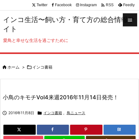

Twitter
Facebook
Instagram
Feedly
RSS
インコ生活〜飼い方・育て方の総合情報サ

イト

メニュ
愛鳥と幸せな生活を過ごすために

サイド


ホーム
>

インコ書籍
前へ

次へ

小鳥のキモチVol4来週2016年11月14日発売！
検索

2016年11月8日

インコ書籍
,
鳥ニュース
B!