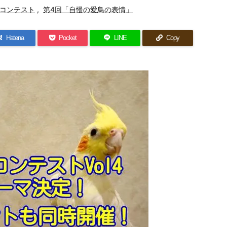
コンテスト
,
第4回「自慢の愛鳥の表情」
!
Hatena
Pocket
LINE
Copy