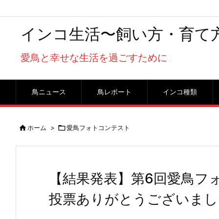
インコ生活〜飼い方・育て
愛鳥と幸せな生活を過ごすために
鳥ニュース
鳥レポート
インコ種類

ホーム
>

愛鳥フォトコンテスト
【結果発表】第6回愛鳥フ
投票ありがとうございまし