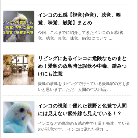
インコの五感【視覚(色覚)、聴覚、嗅
覚、味覚、触覚】まとめ
今回、これまでに紹介してきたインコの五感(視
覚、聴覚、嗅覚、味覚、触覚)について ...
リビングにあるインコに危険なものまと
め！愛鳥の放鳥時は誤飲や中毒、踏みつ
けにも注意
愛鳥の放鳥をリビングで行っている愛鳥家の方も多
いと思います。ただ、人間の生活用品 ...
インコの視覚！優れた視野と色覚で人間
には見えない紫外線も見えている！？
インコなどの鳥類の五感の中でも最も発達している
のが視覚です。 インコは優れた視力 ...