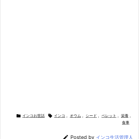

インコお世話

インコ
,
オウム
,
シード
,
ペレット
,
栄養
,
食事

Posted by
インコ生活管理人