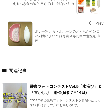
えるべき食べ物と与えてはいけないもの

Prev
ボレー粉とカトルボーンのどっちがインコ
の副食によい？飼育書や専門家の意見を比
較

関連記事
愛鳥フォトコンテストVol.5「水浴び」＆
「首かしげ」開催(締切7月14日)
2018年初の愛鳥フォトコンテストを開催いたしま
す!今回は多くの方にお楽しみいた ...