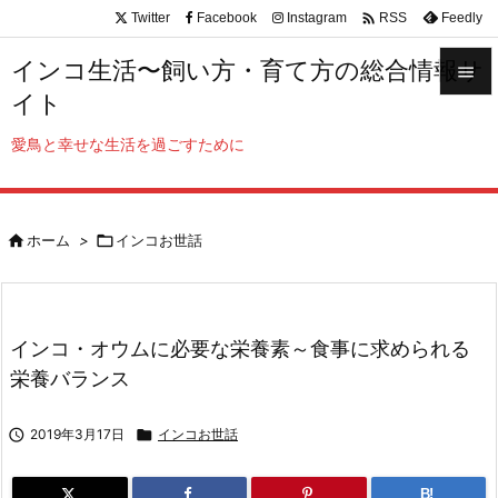

Twitter
Facebook
Instagram
Feedly
RSS
インコ生活〜飼い方・育て方の総合情報サ

イト

メニュ
愛鳥と幸せな生活を過ごすために

サイド


ホーム
>

インコお世話
前へ

次へ

インコ・オウムに必要な栄養素～食事に求められる
検索
栄養バランス

2019年3月17日

インコお世話
B!