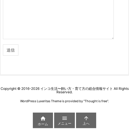
Copyright ©
2016
-2026
インコ生活〜飼い方・育て方の総合情報サイト
All Rights
Reserved.
WordPress Luxeritas Theme is provided by "
Thought is free
".



メニュー
上へ
ホーム