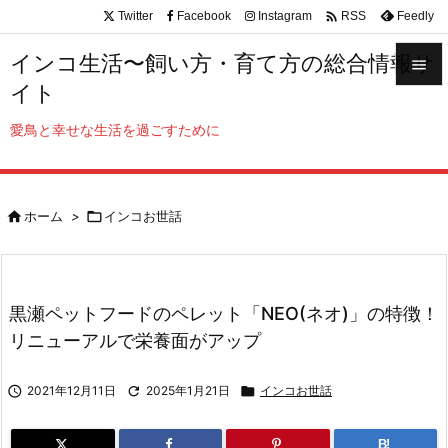

Twitter
Facebook
Instagram
Feedly
RSS
インコ生活〜飼い方・育て方の総合情報サ

イト

メニュ
愛鳥と幸せな生活を過ごすために

サイド


ホーム
>

インコお世話
前へ

次へ

黒瀬ペットフードのペレット「NEO(ネオ)」の特徴！
検索
リニューアルで栄養面がアップ

2021年12月11日

2025年1月21日

インコお世話
B!