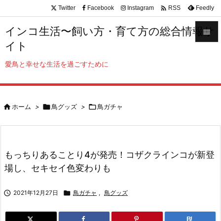

Twitter
Facebook
Instagram
Feedly
RSS
インコ生活〜飼い方・育て方の総合情報サ

イト

メニュ
愛鳥と幸せな生活を過ごすために

サイド


ホーム
>

鳥グッズ
>

鳥ガチャ
前へ

次へ

もっちりあることり4が発売！コザクラインコが新登
検索
場し、セキセイ色変わりも

2021年12月27日

鳥ガチャ
,
鳥グッズ
B!