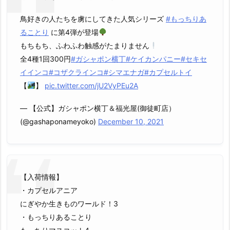
鳥好きの人たちを虜にしてきた人気シリーズ
#もっちりあ
ることり
に第4弾が登場
もちもち、ふわふわ触感がたまりません
全4種1回300円
#ガシャポン横丁
#ケイカンパニー
#セキセ
イインコ
#コザクラインコ
#シマエナガ
#カプセルトイ
【
】
pic.twitter.com/jU2VyPEu2A
— 【公式】ガシャポン横丁＆福光屋(御徒町店）
(@gashaponameyoko)
December 10, 2021
【入荷情報】
・カプセルアニア
にぎやか生きものワールド！3
・もっちりあることり