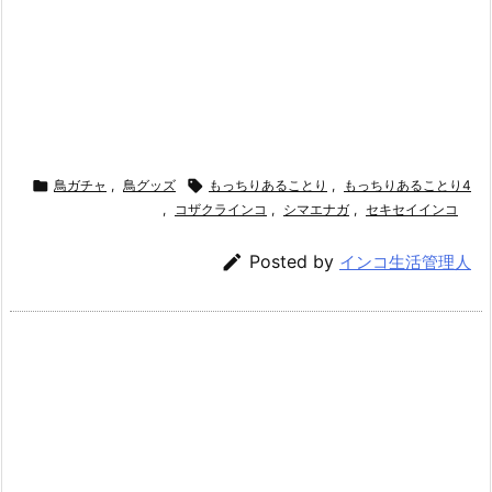

鳥ガチャ
,
鳥グッズ

もっちりあることり
,
もっちりあることり4
,
コザクラインコ
,
シマエナガ
,
セキセイインコ

Posted by
インコ生活管理人