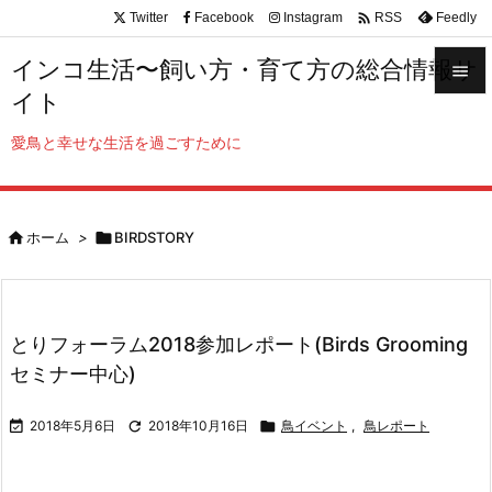

Twitter
Facebook
Instagram
Feedly
RSS
インコ生活〜飼い方・育て方の総合情報サ

イト

メニュ
愛鳥と幸せな生活を過ごすために

サイド


ホーム
>

BIRDSTORY
前へ

次へ

とりフォーラム2018参加レポート(Birds Grooming
検索
セミナー中心)

2018年5月6日

2018年10月16日

鳥イベント
,
鳥レポート