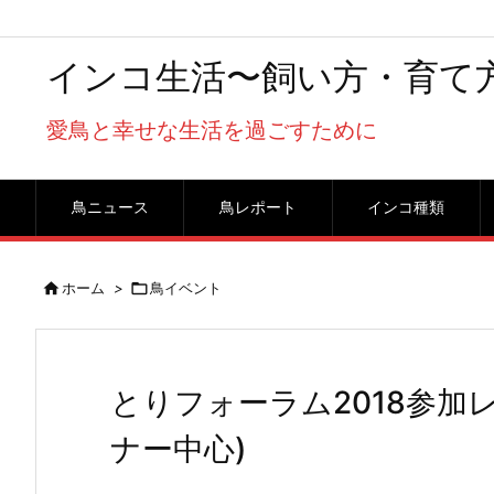
インコ生活〜飼い方・育て
愛鳥と幸せな生活を過ごすために
鳥ニュース
鳥レポート
インコ種類

ホーム
>

鳥イベント
とりフォーラム2018参加レポー
ナー中心)