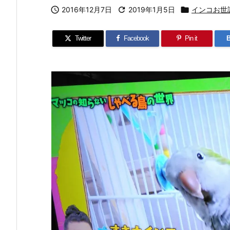

2016年12月7日

2019年1月5日

インコお世
Twitter
Facebook
Pin it
B