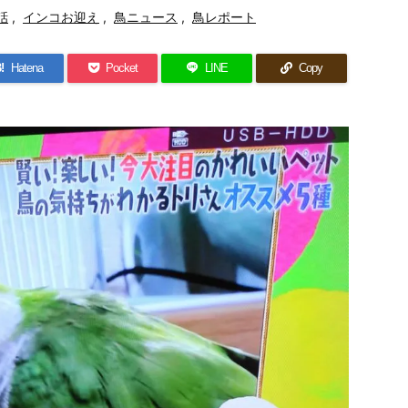
話
,
インコお迎え
,
鳥ニュース
,
鳥レポート
!
Hatena
Pocket
LINE
Copy