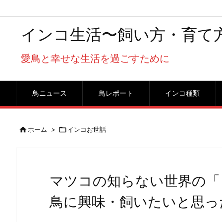
インコ生活〜飼い方・育て
愛鳥と幸せな生活を過ごすために
鳥ニュース
鳥レポート
インコ種類

ホーム
>

インコお世話
マツコの知らない世界の「
鳥に興味・飼いたいと思っ