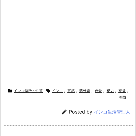

インコ特徴・性質

インコ
,
五感
,
紫外線
,
色覚
,
視力
,
視覚
,
視野

Posted by
インコ生活管理人