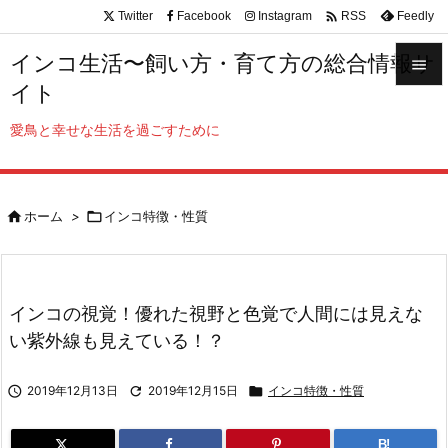

Twitter
Facebook
Instagram
Feedly
RSS
インコ生活〜飼い方・育て方の総合情報サ

イト

メニュ
愛鳥と幸せな生活を過ごすために

サイド


ホーム
>

インコ特徴・性質
前へ

次へ

インコの視覚！優れた視野と色覚で人間には見えな
検索
い紫外線も見えている！？

2019年12月13日

2019年12月15日

インコ特徴・性質
B!