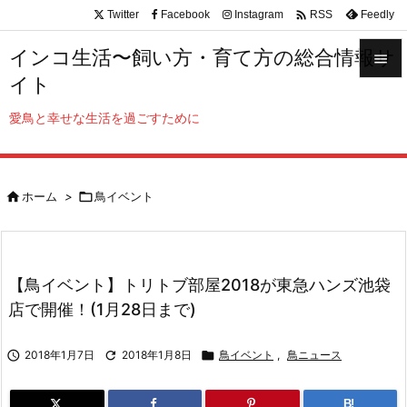

Twitter
Facebook
Instagram
Feedly
RSS
インコ生活〜飼い方・育て方の総合情報サ

イト

メニュ
愛鳥と幸せな生活を過ごすために

サイド


ホーム
>

鳥イベント
前へ

次へ

【鳥イベント】トリトブ部屋2018が東急ハンズ池袋
検索
店で開催！(1月28日まで)

2018年1月7日

2018年1月8日

鳥イベント
,
鳥ニュース
B!