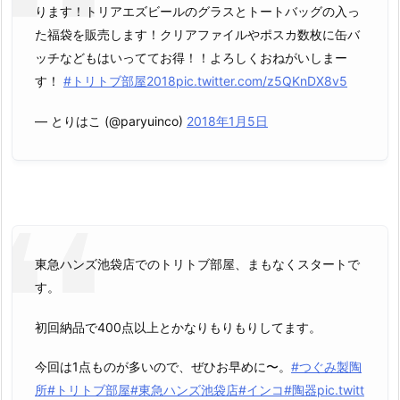
ります！トリアエズビールのグラスとトートバッグの入っ
た福袋を販売します！クリアファイルやポスカ数枚に缶バ
ッチなどもはいっててお得！！よろしくおねがいしまー
す！
#トリトブ部屋2018
pic.twitter.com/z5QKnDX8v5
— とりはこ (@paryuinco)
2018年1月5日
東急ハンズ池袋店でのトリトブ部屋、まもなくスタートで
す。
初回納品で400点以上とかなりもりもりしてます。
今回は1点ものが多いので、ぜひお早めに〜。
#つぐみ製陶
所
#トリトブ部屋
#東急ハンズ池袋店
#インコ
#陶器
pic.twitt