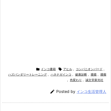

インコ書籍

アヒル
,
コンパニオンバード
,
ハズバンダリートレーニング
,
ハネナガインコ
,
健康診断
,
腫瘍
,
腫瘤
,
色変わり
,
誠文堂新光社

Posted by
インコ生活管理人