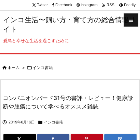

Twitter
Facebook
Instagram
Feedly
RSS
インコ生活〜飼い方・育て方の総合情報サ

イト

メニュ
愛鳥と幸せな生活を過ごすために

サイド


ホーム
>

インコ書籍
前へ

次へ

コンパニオンバード31号の書評・レビュー！健康診
検索
断や腫瘍について学べるオススメ雑誌

2019年6月16日

インコ書籍
B!