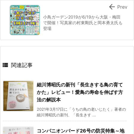

Prev
小鳥ガーデン2019が6/19から大阪・梅田
で開催！写真家の村東剛氏と岡本勇太氏も
登場

関連記事
細川博昭氏の新刊「長生きする鳥の育て
かた」レビュー！愛鳥の寿命を伸ばす方
法の解説本
2021年3月17日に「うちの鳥の老いじたく」著者の
細川博昭氏の新刊、「長生きす ...
コンパニオンバード26号の防災特集～地