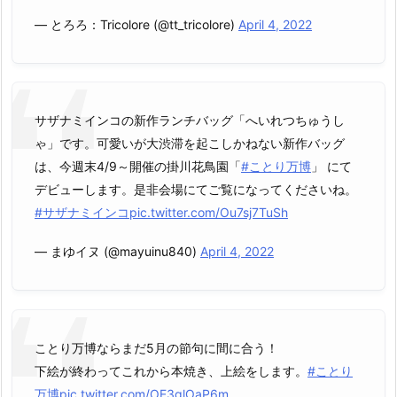
— とろろ：Tricolore (@tt_tricolore)
April 4, 2022
サザナミインコの新作ランチバッグ「へいれつちゅうし
ゃ」です。可愛いが大渋滞を起こしかねない新作バッグ
は、今週末4/9～開催の掛川花鳥園「
#ことり万博
」 にて
デビューします。是非会場にてご覧になってくださいね。
#サザナミインコ
pic.twitter.com/Ou7sj7TuSh
— まゆイヌ (@mayuinu840)
April 4, 2022
ことり万博ならまだ5月の節句に間に合う！
下絵が終わってこれから本焼き、上絵をします。
#ことり
万博
pic.twitter.com/OE3glOaP6m