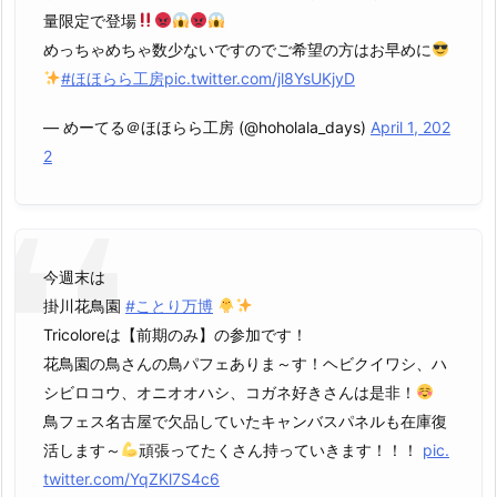
量限定で登場
めっちゃめちゃ数少ないですのでご希望の方はお早めに
#ほほらら工房
pic.twitter.com/jl8YsUKjyD
— めーてる＠ほほらら工房 (@hoholala_days)
April 1, 202
2
今週末は
掛川花鳥園
#ことり万博
Tricoloreは【前期のみ】の参加です！
花鳥園の鳥さんの鳥パフェありま～す！ヘビクイワシ、ハ
シビロコウ、オニオオハシ、コガネ好きさんは是非！
鳥フェス名古屋で欠品していたキャンバスパネルも在庫復
活します～
頑張ってたくさん持っていきます！！！
pic.
twitter.com/YqZKl7S4c6