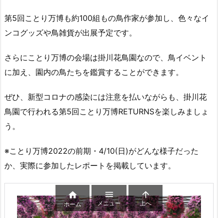
第5回ことり万博も約100組もの鳥作家が参加し、色々なイ
ンコグッズや鳥雑貨が出展予定です。
さらにことり万博の会場は掛川花鳥園なので、鳥イベント
に加え、園内の鳥たちを鑑賞することができます。
ぜひ、新型コロナの感染には注意を払いながらも、掛川花
鳥園で行われる第5回ことり万博RETURNSを楽しみましょ
う。
※ことり万博2022の前期・4/10(日)がどんな様子だった
か、実際に参加したレポートを掲載しています。



メニュー
上へ
ホーム