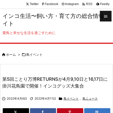

Twitter
Facebook
Instagram
Feedly
RSS
インコ生活〜飼い方・育て方の総合情報サ

イト

メニュ
愛鳥と幸せな生活を過ごすために

サイド


ホーム
>

鳥イベント
前へ

次へ

第5回ことり万博RETURNSが4月9,10日と16,17日に
検索
掛川花鳥園で開催！インコグッズ大集合

2022年4月6日

2022年4月11日

鳥イベント
,
鳥ニュース
B!