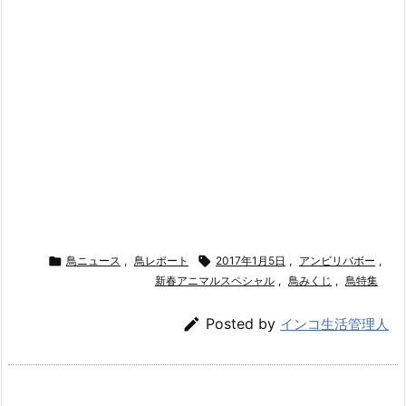

鳥ニュース
,
鳥レポート

2017年1月5日
,
アンビリバボー
,
新春アニマルスペシャル
,
鳥みくじ
,
鳥特集

Posted by
インコ生活管理人