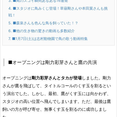
3.
■鳥のスゴイ瞬間あるある16連発
4.
■スタジオに鳥みくじ登場！草薙剛さんや本田翼さんも挑
戦！
5.
■森泉さんも色んな鳥を飼っていた！？
6.
■他の生き物の驚きの動画も多数紹介
7.
■1月7日(土)は志村動物園で鳥の歌う動画特集
■オープニングは剛力彩芽さんと鷹の共演
オープニングは
剛力彩芽さんとタカが登場
しました。剛力
さんが鷹を飛ばして、タイトルコールのくす玉を割るとい
う演出でした。しかし、最初、鷹がくす玉には向かわず、
スタジオの高い位置へ飛んでしまいます。ただ、最後は鷹
飼いの方が呼び寄せ、無事くす玉を割るのに成功しまし