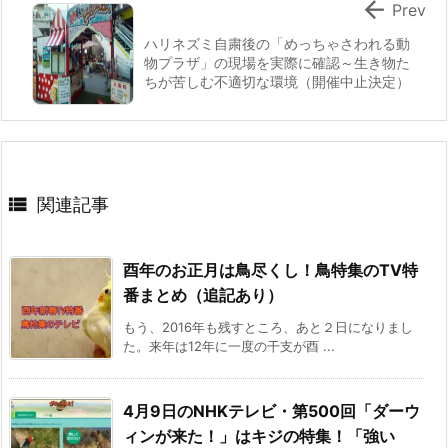

Prev
ハリネズミ自粛後の「めっちゃさわれる動
物プラザ」の現場を実際に確認～生き物た
ちが苦しむ不適切な環境（開催中止決定）

関連記事
酉年のお正月は鳥尽くし！鳥特集のTV特
番まとめ（追記あり）
もう、2016年も残すところ、あと２日になりまし
た。来年は12年に一度の干支が酉 ...
4月9日のNHKテレビ・第500回「ダーウ
ィンが来た！」はキジの特集！「強い