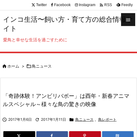

Twitter
Facebook
Instagram
Feedly
RSS
インコ生活〜飼い方・育て方の総合情報サ

イト

メニュ
愛鳥と幸せな生活を過ごすために

サイド


ホーム
>

鳥ニュース
前へ

次へ

「奇跡体験！アンビリバボー」は酉年・新春アニマ
検索
ルスペシャル～様々な鳥の驚きの映像

2017年1月6日

2017年1月11日

鳥ニュース
,
鳥レポート
B!