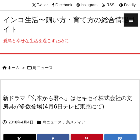

Twitter
Facebook
Instagram
Feedly
RSS
インコ生活〜飼い方・育て方の総合情報サ

イト

メニュ
愛鳥と幸せな生活を過ごすために

サイド


ホーム
>

鳥ニュース
前へ

次へ

新ドラマ「宮本から君へ」はセキセイ株式会社の文
検索
房具が多数登場(4月6日テレビ東京にて)

2018年4月4日

鳥ニュース
,
鳥メディア
B!