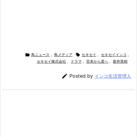

鳥ニュース
,
鳥メディア

セキセイ
,
セキセイインコ
,
セキセイ株式会社
,
ドラマ
,
宮本から君へ
,
新井英樹

Posted by
インコ生活管理人