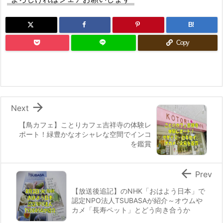
B!
Copy

Next
【鳥カフェ】ことりカフェ吉祥寺の体験レ
ポート！緑豊かなオシャレな空間でインコ
を鑑賞

Prev
【放送後追記】のNHK「おはよう日本」で
認定NPO法人TSUBASAが紹介～オウムや
カメ「長寿ペット」とどう向き合うか