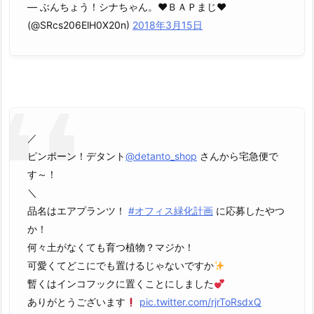
— ぶんちょう！シナちゃん。♥ＢＡＰまじ♥
(@SRcs206ElH0X20n)
2018年3月15日
／
ピンポーン！デタント
@detanto_shop
さんから宅急便で
す～！
＼
品名はエアプランツ！
#オフィス緑化計画
に応募したやつ
か！
何々土がなくても育つ植物？マジか！
可愛くてどこにでも置けるじゃないですか
暫くはインコフックに置くことにしました
ありがとうございます
pic.twitter.com/rjrToRsdxQ