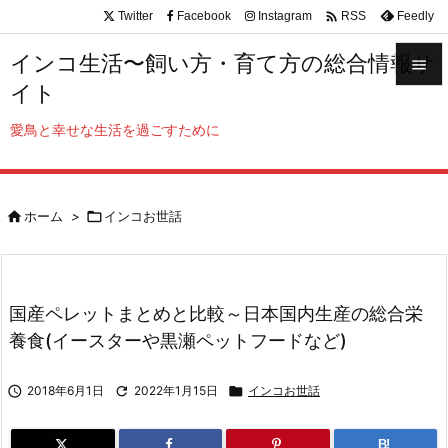

Twitter
Facebook
Instagram
Feedly
RSS
インコ生活〜飼い方・育て方の総合情報サ

イト

メニュ
愛鳥と幸せな生活を過ごすために

サイド


ホーム
>

インコお世話
前へ

次へ

国産ペレットまとめと比較～日本国内生産の総合栄
検索
養食(イースターや黒瀬ペットフードなど)

2018年6月1日

2022年1月15日

インコお世話
B!