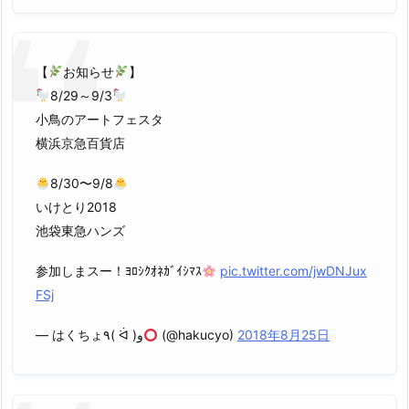
【
お知らせ
】
8/29～9/3
小鳥のアートフェスタ
横浜京急百貨店
8/30〜9/8
いけとり2018
池袋東急ハンズ
参加しまスー！ﾖﾛｼｸｵﾈｶﾞｲｼﾏｽ
pic.twitter.com/jwDNJux
FSj
— はくちょ٩( ᐛ )و
(@hakucyo)
2018年8月25日