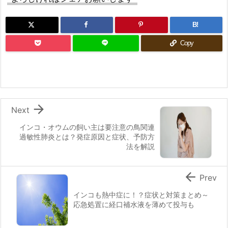
B!
Copy

Next
インコ・オウムの飼い主は要注意の鳥関連
過敏性肺炎とは？発症原因と症状、予防方
法を解説

Prev
インコも熱中症に！？症状と対策まとめ～
応急処置に経口補水液を薄めて投与も