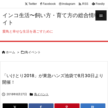

Twitter
Facebook
Instagram
Feedly
RSS
インコ生活〜飼い方・育て方の総合情報サ

イト

メニュ
愛鳥と幸せな生活を過ごすために

サイド


ホーム
>

鳥イベント
前へ

次へ

「いけとり2018」が東急ハンズ池袋で8月30日より
検索
開催！

2018年8月27日

鳥イベント
B!