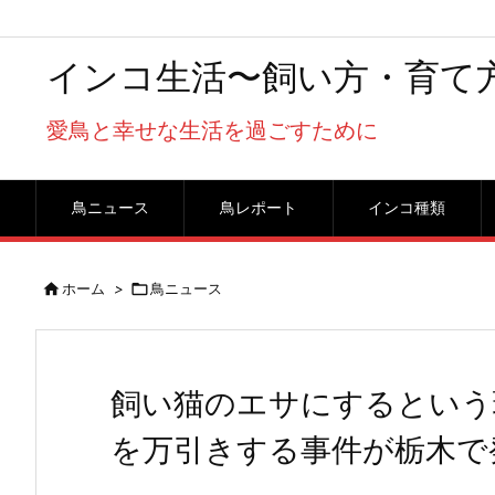
インコ生活〜飼い方・育て
愛鳥と幸せな生活を過ごすために
鳥ニュース
鳥レポート
インコ種類

ホーム
>

鳥ニュース
飼い猫のエサにするという
を万引きする事件が栃木で