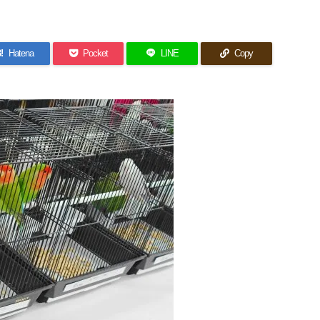
!
Hatena
Pocket
LINE
Copy