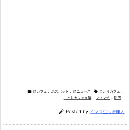

鳥カフェ
,
鳥スポット
,
鳥ニュース

ことりカフェ
,
ことりカフェ巣鴨
,
フィンチ
,
閉店

Posted by
インコ生活管理人