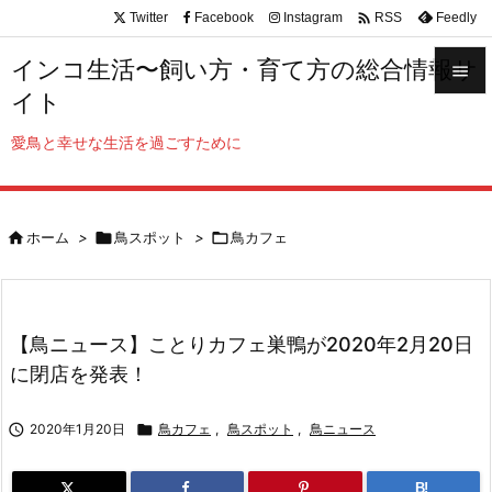

Twitter
Facebook
Instagram
Feedly
RSS
インコ生活〜飼い方・育て方の総合情報サ

イト

メニュ
愛鳥と幸せな生活を過ごすために

サイド


ホーム
>

鳥スポット
>

鳥カフェ
前へ

次へ

【鳥ニュース】ことりカフェ巣鴨が2020年2月20日
検索
に閉店を発表！

2020年1月20日

鳥カフェ
,
鳥スポット
,
鳥ニュース
B!