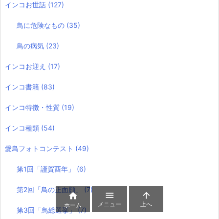
インコお世話
(127)
鳥に危険なもの
(35)
鳥の病気
(23)
インコお迎え
(17)
インコ書籍
(83)
インコ特徴・性質
(19)
インコ種類
(54)
愛鳥フォトコンテスト
(49)
第1回「謹賀酉年」
(6)
第2回「鳥の正面顔」
(7)



メニュー
上へ
ホーム
第3回「鳥総選挙」
(7)