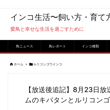
インコ生活〜飼い方・育て
愛鳥と幸せな生活を過ごすために
鳥ニュース
鳥レポート
インコ種類

ホーム
>

ルリコンゴウインコ
【放送後追記】8月23日放
ムのキバタンとルリコンゴ