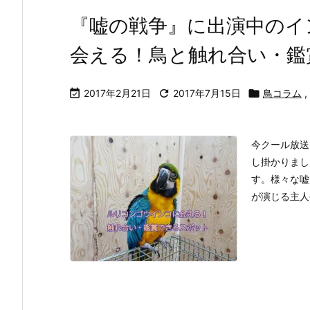
『嘘の戦争』に出演中のイ
会える！鳥と触れ合い・鑑

2017年2月21日

2017年7月15日

鳥コラム
,
今クール放送
し掛かりまし
す。様々な嘘
が演じる主人公