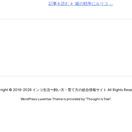
記事を読む
嘘の戦争にルリコ ...
right ©
2016
-2026
インコ生活〜飼い方・育て方の総合情報サイト
All Rights Rese
WordPress Luxeritas Theme is provided by "
Thought is free
".