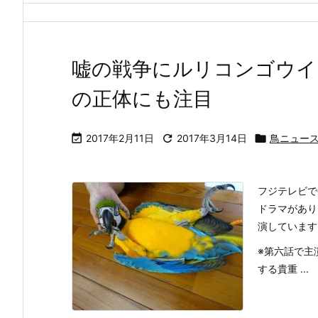
嘘の戦争にルリコンゴウイ
の正体にも注目

2017年2月11日

2017年3月14日

鳥ニュー
フジテレビで
ドラマがあり
演しています
※第六話で主
する貴重 ...