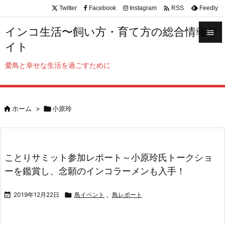

Twitter
Facebook
Instagram
Feedly
RSS
インコ生活〜飼い方・育て方の総合情報サ

イト

メニュ
愛鳥と幸せな生活を過ごすために

サイド


ホーム
>

小原玲
前へ

次へ

ことりサミット参加レポート～小原玲氏トークショ
検索
ーを鑑賞し、念願のインコラーメンも入手！

2019年12月22日

鳥イベント
,
鳥レポート