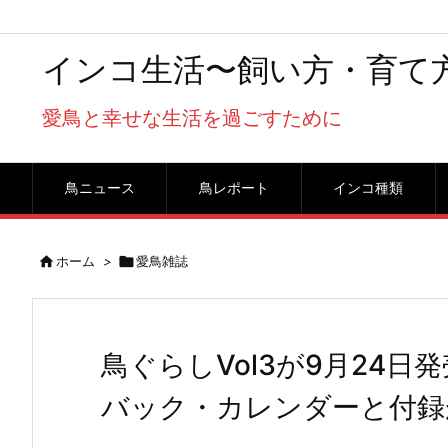
インコ生活〜飼い方・育て
愛鳥と幸せな生活を過ごすために
鳥ニュース
鳥レポート
インコ種類

ホーム
>

愛鳥雑誌
鳥ぐらしVol3が9月24
バック・カレンダーと付録