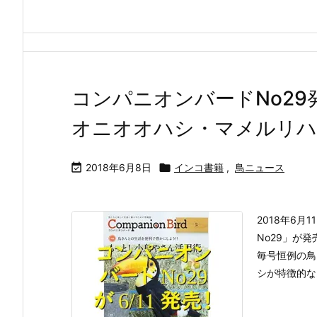
コンパニオンバードNo2
オニオオハシ・マメルリハ

2018年6月8日

インコ書籍
,
鳥ニュース
2018年6
No29」が
毎号恒例の鳥
シが特徴的なオ