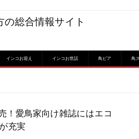
方の総合情報サイト
インコお迎え
インコお世話
鳥ビア
鳥
日発売！愛鳥家向け雑誌にはエコ
が充実