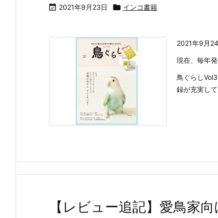

2021年9月23日

インコ書籍
2021年9月
現在、毎年発
鳥ぐらしVo
録が充実してい
【レビュー追記】愛鳥家向け