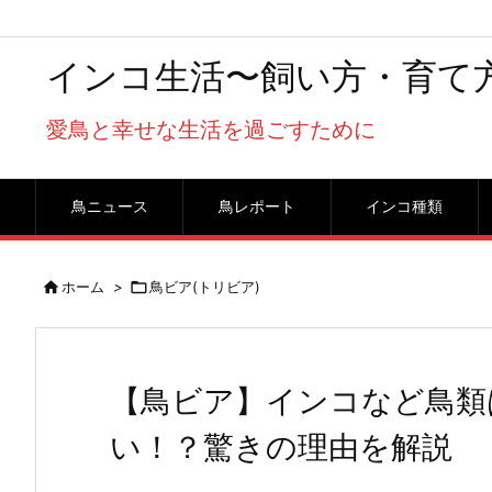
インコ生活〜飼い方・育て
愛鳥と幸せな生活を過ごすために
鳥ニュース
鳥レポート
インコ種類

ホーム
>

鳥ビア(トリビア)
【鳥ビア】インコなど鳥類
い！？驚きの理由を解説