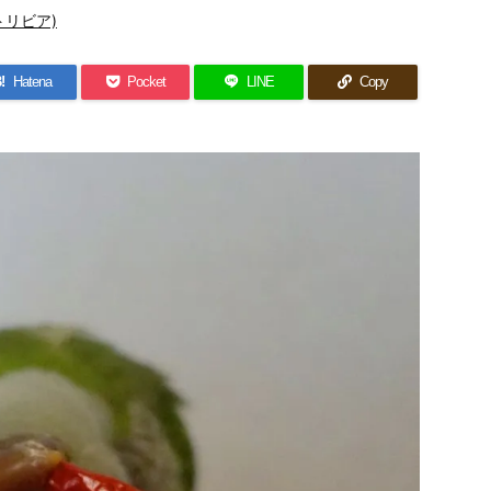
トリビア)
!
Hatena
Pocket
LINE
Copy