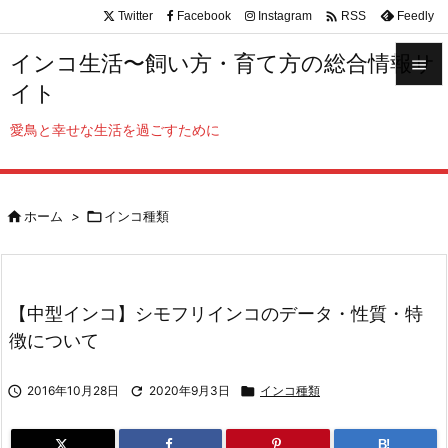

Twitter
Facebook
Instagram
Feedly
RSS
インコ生活〜飼い方・育て方の総合情報サ

イト

メニュ
愛鳥と幸せな生活を過ごすために

サイド


ホーム
>

インコ種類
前へ

次へ

【中型インコ】シモフリインコのデータ・性質・特
検索
徴について

2016年10月28日

2020年9月3日

インコ種類
B!