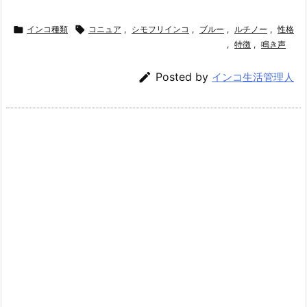

インコ種類

コニュア
,
シモフリインコ
,
ブルー
,
ルチノー
,
性格
,
特徴
,
鳴き声

Posted by
インコ生活管理人