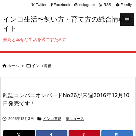

Twitter
Facebook
Instagram
Feedly
RSS
インコ生活〜飼い方・育て方の総合情報サ

イト

メニュ
愛鳥と幸せな生活を過ごすために

サイド


ホーム
>

インコ書籍
前へ

次へ

雑誌コンパニオンバードNo26が来週2016年12月10
検索
日発売です！

2016年12月3日

インコ書籍
,
鳥ニュース
B!