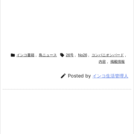

インコ書籍
,
鳥ニュース

26号
,
No26
,
コンパニオンバード
,
内容
,
掲載情報

Posted by
インコ生活管理人