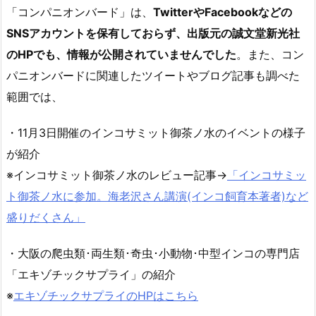
「コンパニオンバード」は、
TwitterやFacebookなどの
SNSアカウントを保有しておらず、出版元の誠文堂新光社
のHPでも、情報が公開されていませんでした
。また、コン
パニオンバードに関連したツイートやブログ記事も調べた
範囲では、
・11月3日開催のインコサミット御茶ノ水のイベントの様子
が紹介
※インコサミット御茶ノ水のレビュー記事→
「インコサミッ
ト御茶ノ水に参加。海老沢さん講演(インコ飼育本著者)など
盛りだくさん」
・大阪の爬虫類･両生類･奇虫･小動物･中型インコの専門店
「エキゾチックサプライ」の紹介
※
エキゾチックサプライのHPはこちら