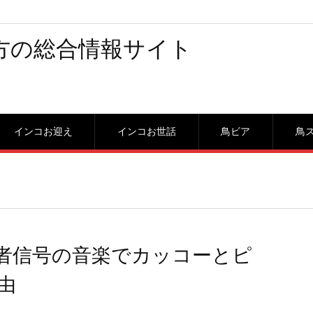
方の総合情報サイト
インコお迎え
インコお世話
鳥ビア
鳥
者信号の音楽でカッコーとピ
由