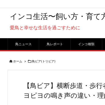
インコ生活〜飼い方・育て
愛鳥と幸せな生活を過ごすために
鳥ニュース
鳥レポート
インコ種類

ホーム
>

鳥ビア(トリビア)
【鳥ビア】横断歩道・歩行
ヨピヨの鳴き声の違い・理