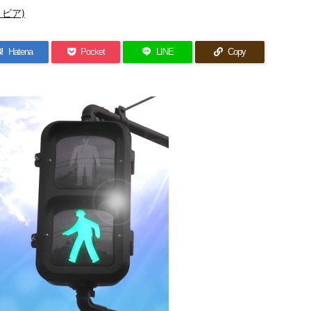
ビア)
!
Hatena
Pocket
LINE
Copy