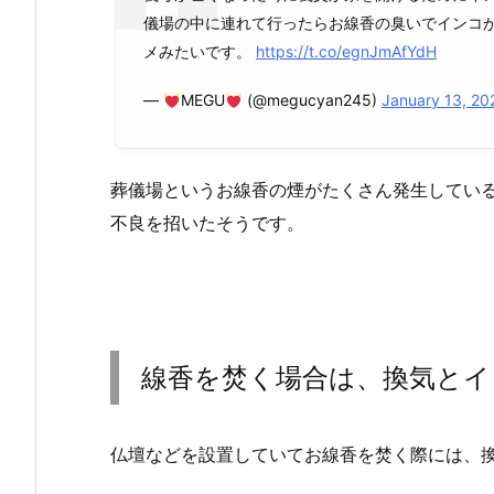
儀場の中に連れて行ったらお線香の臭いでインコ
メみたいです。
https://t.co/egnJmAfYdH
—
MEGU
(@megucyan245)
January 13, 20
葬儀場というお線香の煙がたくさん発生してい
不良を招いたそうです。
線香を焚く場合は、換気とイ
仏壇などを設置していてお線香を焚く際には、