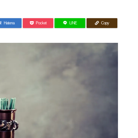
!
Hatena
Pocket
LINE
Copy