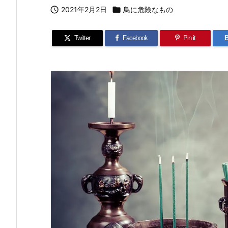

2021年2月2日

鳥に危険なもの
Twitter
Facebook
Pin it
B