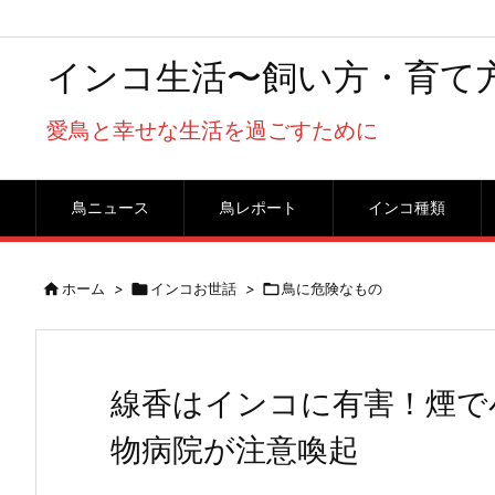
インコ生活〜飼い方・育て
愛鳥と幸せな生活を過ごすために
鳥ニュース
鳥レポート
インコ種類

ホーム
>

インコお世話
>

鳥に危険なもの
線香はインコに有害！煙で
物病院が注意喚起